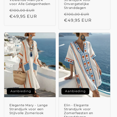
voor Alle Gelegenheden
Onvergetelijke
Stranddagen
Normale
Aanbiedingsprijs
€100,00 EUR
Normale
Aanbieding
€100,00 EUR
prijs
€49,95 EUR
prijs
€49,95 EUR
Aanbieding
Aanbieding
Elegante Mary - Lange
Elin - Elegante
Strandjurk voor een
Strandjurk voor
Stijlvolle Zomerlook
Zomerfeesten en
Stranddagen