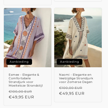
Aanbieding
Aanbieding
Esmee - Elegante &
Naomi - Elegante en
Comfortabele
Veelzijdige Strandjurk
Strandjurk voor
voor Zomerse Dagen
Moeiteloze Strandstijl
Normale
Aanbieding
€100,00 EUR
Normale
Aanbiedingsprijs
€100,00 EUR
prijs
€49,95 EUR
prijs
€49,95 EUR