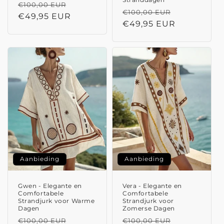
Normale
Aanbiedingsprijs
€100,00 EUR
Normale
Aanbieding
€100,00 EUR
prijs
€49,95 EUR
prijs
€49,95 EUR
Aanbieding
Aanbieding
Gwen - Elegante en
Vera - Elegante en
Comfortabele
Comfortabele
Strandjurk voor Warme
Strandjurk voor
Dagen
Zomerse Dagen
Normale
Aanbiedingsprijs
Normale
Aanbieding
€100,00 EUR
€100,00 EUR