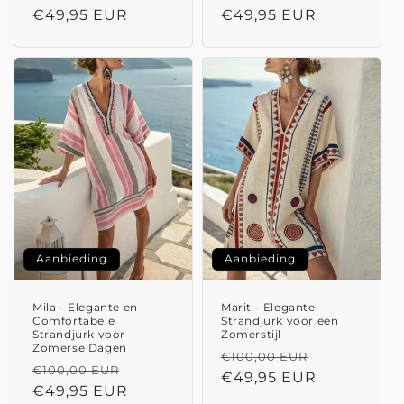
prijs
€49,95 EUR
prijs
€49,95 EUR
Aanbieding
Aanbieding
Mila - Elegante en
Marit - Elegante
Comfortabele
Strandjurk voor een
Strandjurk voor
Zomerstijl
Zomerse Dagen
Normale
Aanbieding
€100,00 EUR
Normale
Aanbiedingsprijs
€100,00 EUR
prijs
€49,95 EUR
prijs
€49,95 EUR