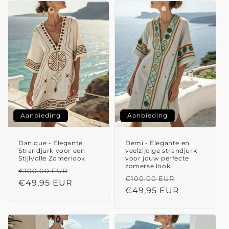
Aanbieding
Aanbieding
Danique - Elegante
Demi - Elegante en
Strandjurk voor een
veelzijdige strandjurk
Stijlvolle Zomerlook
voor jouw perfecte
zomerse look
Normale
Aanbiedingsprijs
€100,00 EUR
Normale
Aanbieding
€100,00 EUR
prijs
€49,95 EUR
prijs
€49,95 EUR