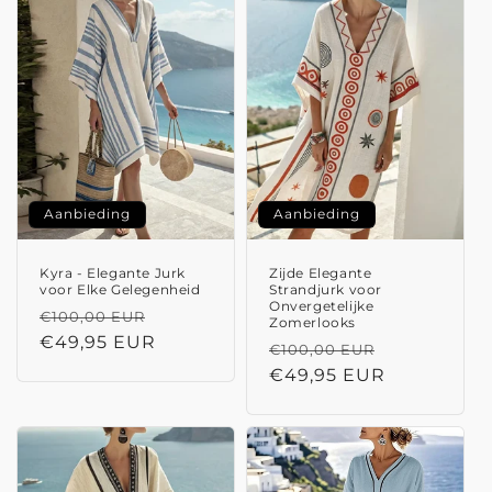
Aanbieding
Aanbieding
Kyra - Elegante Jurk
Zijde Elegante
voor Elke Gelegenheid
Strandjurk voor
Onvergetelijke
Normale
Aanbiedingsprijs
€100,00 EUR
Zomerlooks
prijs
€49,95 EUR
Normale
Aanbieding
€100,00 EUR
prijs
€49,95 EUR