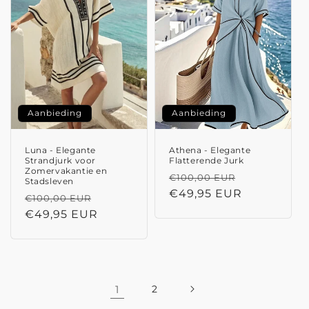
Aanbieding
Aanbieding
Luna - Elegante
Athena - Elegante
Strandjurk voor
Flatterende Jurk
Zomervakantie en
Normale
Aanbieding
€100,00 EUR
Stadsleven
prijs
€49,95 EUR
Normale
Aanbiedingsprijs
€100,00 EUR
prijs
€49,95 EUR
1
2