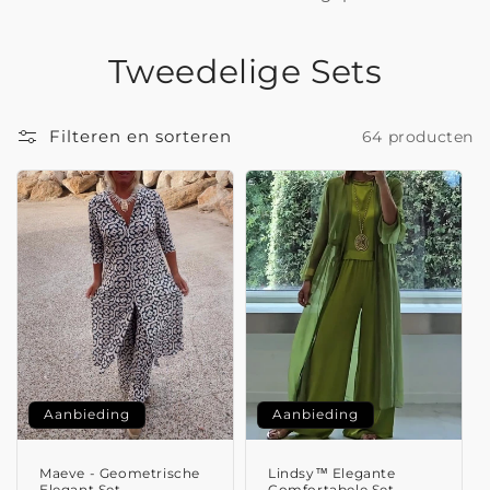
C
Tweedelige Sets
o
Filteren en sorteren
64 producten
l
l
e
c
t
i
e
Aanbieding
Aanbieding
:
Maeve - Geometrische
Lindsy™ Elegante
Elegant Set
Comfortabele Set