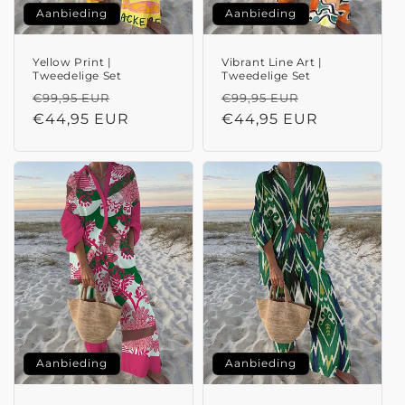
Aanbieding
Aanbieding
Yellow Print |
Vibrant Line Art |
Tweedelige Set
Tweedelige Set
Normale
Aanbiedingsprijs
Normale
Aanbiedings
€99,95 EUR
€99,95 EUR
prijs
€44,95 EUR
prijs
€44,95 EUR
Aanbieding
Aanbieding