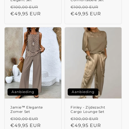
Normale
Aanbiedingsprijs
Normale
Aanbieding
€100,00 EUR
€100,00 EUR
prijs
€49,95 EUR
prijs
€49,95 EUR
Aanbieding
Aanbieding
Jamie™ Elegante
Finley - Zijdezacht
Zomer Set
Cargo Lounge Set
Normale
Aanbiedingsprijs
Normale
Aanbieding
€100,00 EUR
€100,00 EUR
prijs
€49,95 EUR
prijs
€49,95 EUR