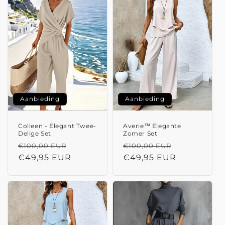
Aanbieding
Aanbieding
Colleen - Elegant Twee-
Averie™ Elegante
Delige Set
Zomer Set
Normale
Aanbiedingsprijs
Normale
Aanbieding
€100,00 EUR
€100,00 EUR
prijs
€49,95 EUR
prijs
€49,95 EUR