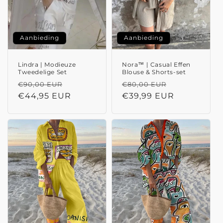
Aanbieding
Aanbieding
Lindra | Modieuze
Nora™ | Casual Effen
Tweedelige Set
Blouse & Shorts-set
Normale
Aanbiedingsprijs
Normale
Aanbiedings
€90,00 EUR
€80,00 EUR
prijs
€44,95 EUR
prijs
€39,99 EUR