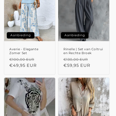
Aanbieding
Aanbieding
Averie - Elegante
Rinelle | Set van Coltrui
Zomer Set
en Rechte Broek
Normale
Aanbiedingsprijs
Normale
Aanbieding
€100,00 EUR
€130,00 EUR
prijs
€49,95 EUR
prijs
€59,95 EUR