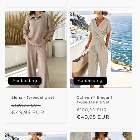
Aanbieding
Aanbieding
Elena - Tweedelig set
Colleen™ Elegant
Twee-Delige Set
Normale
Aanbiedingsprijs
€120,00 EUR
Normale
Aanbieding
€100,00 EUR
prijs
€49,95 EUR
prijs
€49,95 EUR