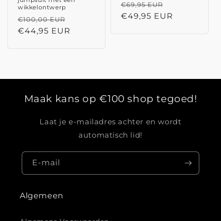
Normale
Aanbiedings
€69,95 EUR
wikkelontwerp
prijs
€49,95 EUR
Normale
Aanbiedingsprijs
€100,00 EUR
prijs
€44,95 EUR
Maak kans op €100 shop tegoed!
Laat je e-mailadres achter en wordt
automatisch lid!
E‑mail
Algemeen