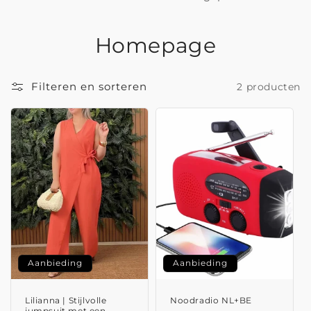
C
Homepage
o
Filteren en sorteren
2 producten
l
l
e
c
t
i
e
Aanbieding
Aanbieding
:
Lilianna | Stijlvolle
Noodradio NL+BE
jumpsuit met een