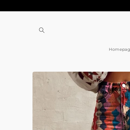
Meteen
naar de
content
Homepag
Ga direct naar
productinformatie