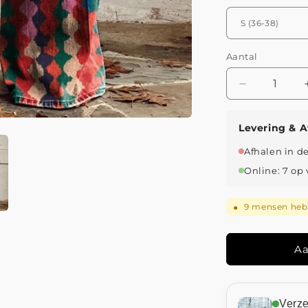
Aantal
Aantal
verlagen
voor
Levering & A
Amélie
-
Afhalen in d
Boheemse
Online: 7 op
Lente
Broek
9
mensen hebb
●
Aa
Verz