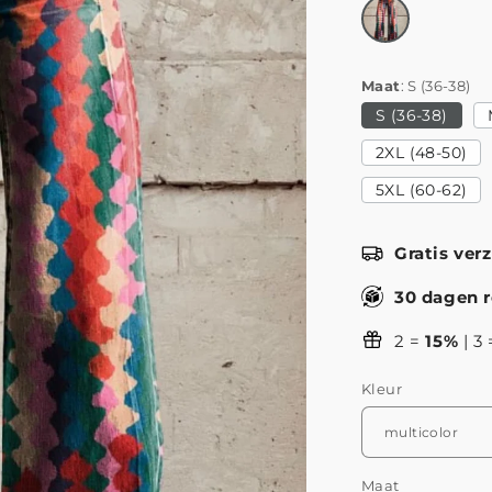
Maat
S (36-38)
S (36-38)
2XL (48-50)
5XL (60-62)
Gratis ver
30 dagen r
2 =
15%
| 3
Kleur
Maat