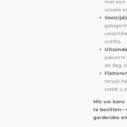
met een 
unieke e
Veelzijd
gelegenh
verschill
outfits.
Uitzonde
pasvorm 
de dag, z
Flattere
terwijl h
zodat u z
Mis uw kans 
te bezitten—
garderobe en 