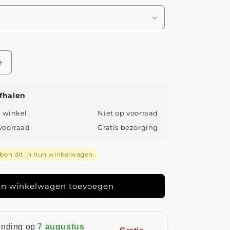
Aantal
verhogen
voor
fhalen
Amélie
-
e winkel
Niet op voorraad
Boheemse
 voorraad
Gratis bezorging
Lente
Broek
en dit in hun winkelwagen
n winkelwagen toevoegen
ending op
7 augustus