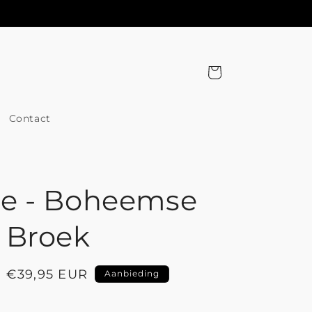
Winkelwagen
Contact
e - Boheemse
 Broek
Aanbiedingsprijs
€39,95 EUR
Aanbieding