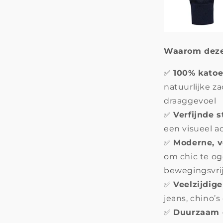
Waarom deze 
✅
100% kato
natuurlijke z
draaggevoel
✅
Verfijnde s
een visueel a
✅
Moderne, 
om chic te og
bewegingsvri
✅
Veelzijdige
jeans, chino’
✅
Duurzaam 