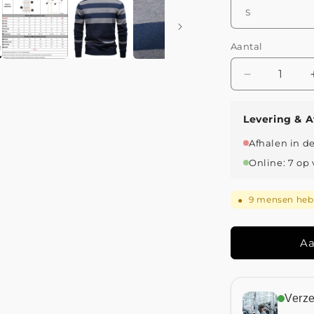
Aantal
Aantal
verlagen
voor
Levering & A
Jongman™
|
Afhalen in d
Luxe
Online: 7 op
&amp;
Gestreepte
Katoenen
9
mensen hebb
●
Trui
Aa
Verz