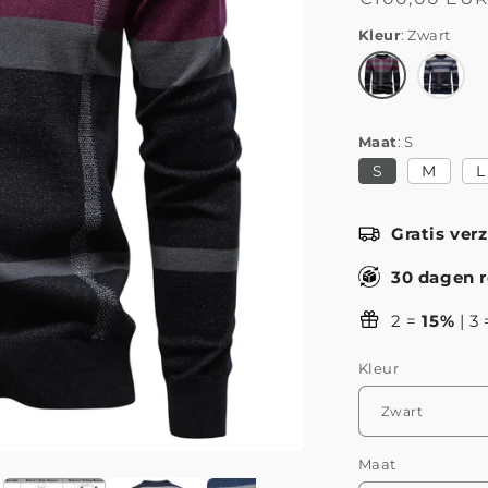
prijs
Kleur
Zwart
Maat
S
S
M
L
Gratis ver
30 dagen r
2 =
15%
| 3
Kleur
Maat