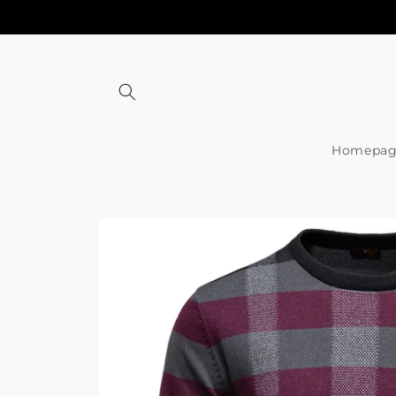
Meteen
naar de
content
Homepag
Ga direct naar
productinformatie