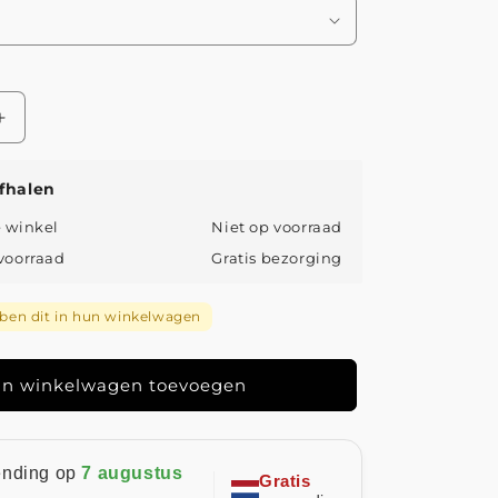
Aantal
verhogen
voor
fhalen
Jongman™
|
e winkel
Niet op voorraad
Luxe
 voorraad
Gratis bezorging
&amp;
Gestreepte
Katoenen
en dit in hun winkelwagen
Trui
n winkelwagen toevoegen
ending op
7 augustus
Gratis