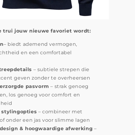
trui jouw nieuwe favoriet wordt:
en
– biedt ademend vermogen,
achtheid en een comfortabel
treepdetails
– subtiele strepen die
ccent geven zonder te overheersen
verzorgde pasvorm
– strak genoeg
en, los genoeg voor comfort en
jheid
 stylingopties
– combineer met
s of onder een jas voor slimme lagen
design & hoogwaardige afwerking
–