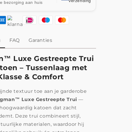
verzending
le bezorging aan huis
g
FAQ
Garanties
™ Luxe Gestreepte Trui
toen – Tussenlaag met
Klasse & Comfort
ijnde textuur toe aan je garderobe
ngman
™ Luxe Gestreepte Trui
—
hoogwaardig katoen dat zacht
demt. Deze trui combineert stijl,
tuurlijke materialen, waardoor hij