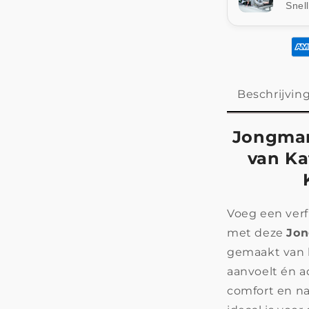
Snel
Beschrijvin
Jongman
van Ka
Voeg een verf
met deze
Jo
gemaakt van 
aanvoelt én a
comfort en na