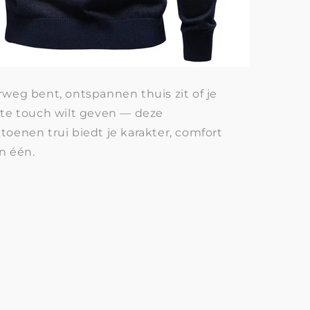
rweg bent, ontspannen thuis zit of je
tte touch wilt geven — deze
toenen trui biedt je karakter, comfort
in één.