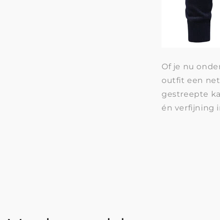
Of je nu onde
outfit een ne
gestreepte ka
én verfijning 