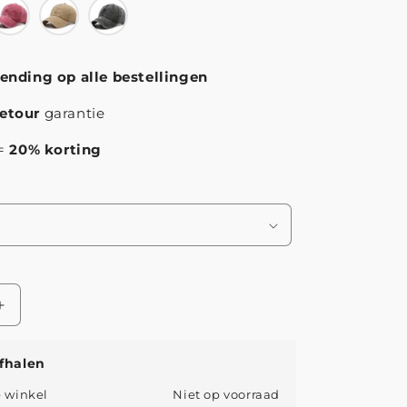
zending op alle bestellingen
etour
garantie
 =
20% korting
Aantal
verhogen
voor
fhalen
Jongman™
|
e winkel
Niet op voorraad