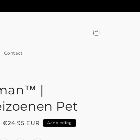
Winkelwagen
Contact
man™ |
eizoenen Pet
Aanbiedingsprijs
€24,95 EUR
Aanbieding