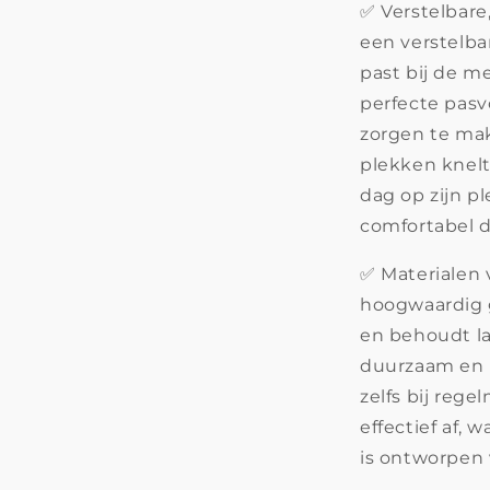
✅ Verstelbare
een verstelba
past bij de m
perfecte pasv
zorgen te ma
plekken knelt.
dag op zijn ple
comfortabel d
✅ Materialen 
hoogwaardig 
en behoudt la
duurzaam en b
zelfs bij rege
effectief af, 
is ontworpen 