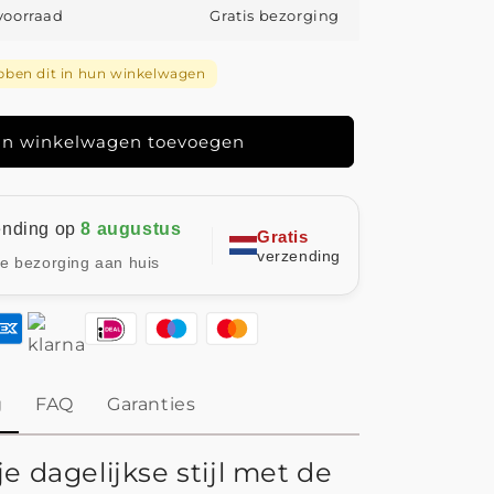
en
Vierseizoenen
 voorraad
Gratis bezorging
Pet
ben dit in hun winkelwagen
n winkelwagen toevoegen
ending op
8 augustus
Gratis
verzending
le bezorging aan huis
g
FAQ
Garanties
e dagelijkse stijl met de