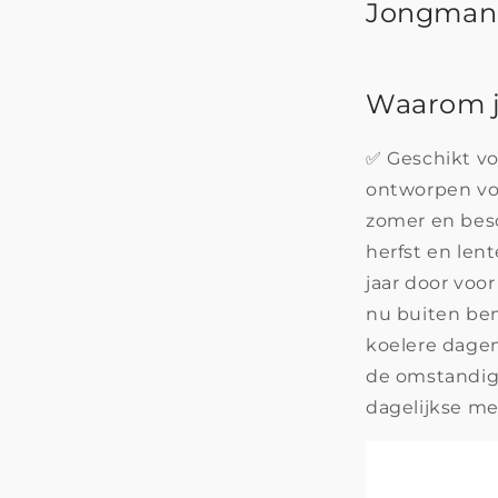
Jongman™
Waarom je
✅ Geschikt vo
ontworpen voo
zomer en bes
herfst en len
jaar door voor
nu buiten ben
koelere dagen
de omstandig
dagelijkse me