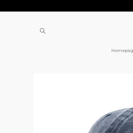
Meteen
naar de
content
Homepag
Ga direct naar
productinformatie