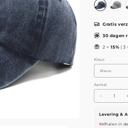
Gratis ver
30 dagen r
2 =
15%
| 3
Kleur
Aantal
Aantal
verlagen
voor
Levering & A
Jongman™
|
Afhalen in d