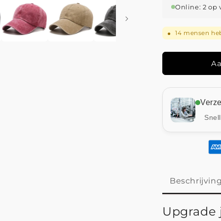
Vierseizoen
Online: 2 op
Pet
14
mensen heb
●
Aa
Verz
Snel
Beschrijvin
Upgrade j