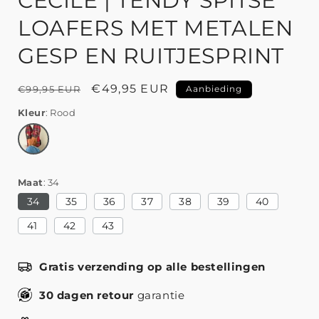
CECILE | TENDY SPITSE
LOAFERS MET METALEN
GESP EN RUITJESPRINT
Normale
Aanbiedingsprijs
€49,95 EUR
€99,95 EUR
Aanbieding
prijs
Kleur
Rood
Maat
34
34
35
36
37
38
39
40
41
42
43
Gratis verzending op alle bestellingen
30 dagen retour
garantie