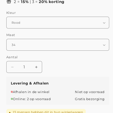
2 =
15%
| 3 =
20% korting
Kleur
Maat
Aantal
Aantal
Aantal
verlagen
verhogen
voor
voor
Levering & Afhalen
CECILE
CECILE
|
|
Afhalen in de winkel
Niet op voorraad
TENDY
TENDY
Online: 2 op voorraad
Gratis bezorging
SPITSE
SPITSE
LOAFERS
LOAFERS
MET
MET
13
mensen hebben dit in hun winkelwagen
●