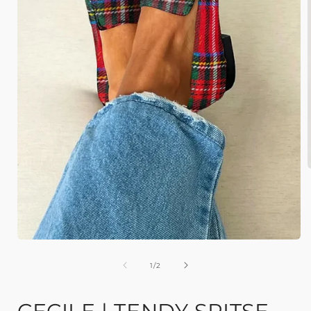
van
1
/
2