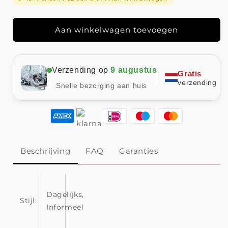
METALEN
METALEN
GESP
GESP
EN
EN
Aan winkelwagen toevoegen
RUITJESPRINT
RUITJESPRINT
Verzending op
9 augustus
Gratis
verzending
Snelle bezorging aan huis
Beschrijving
FAQ
Garanties
Dagelijks,
Stijl:
Informeel