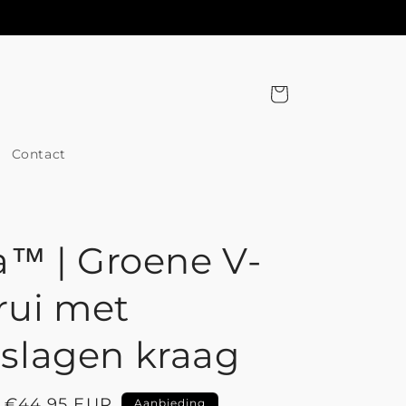
Winkelwagen
Contact
a™ | Groene V-
trui met
slagen kraag
Aanbiedingsprijs
€44,95 EUR
Aanbieding