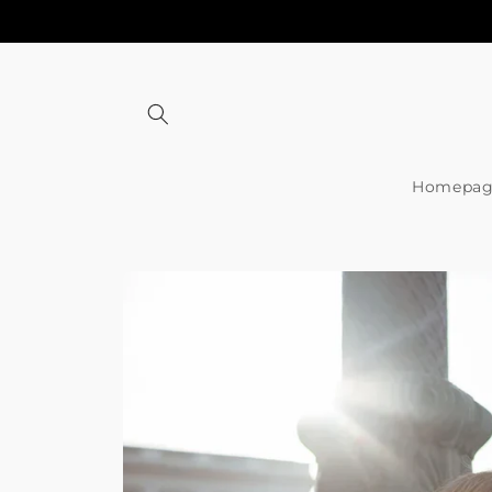
Meteen
naar de
content
Homepag
Ga direct naar
productinformatie