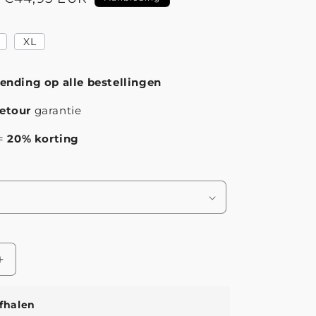
XL
zending op alle bestellingen
etour
garantie
 =
20% korting
Aantal
verhogen
voor
fhalen
Emilia™