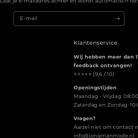
Laat je e-mailadres achter en wordt automatisch lid!
E‑mail
Klantenservice
Wij hebben meer dan 1
feedback ontvangen!
⭐️️️️️️️️️️️️️️️⭐️⭐️⭐️⭐️ (9,6 / 10)
Openingstijden
Maandag - Vrijdag: 08:00
Zaterdag en Zondag: 10:
Vragen?
Aarzel niet om contact 
info@jongmanmode.nl