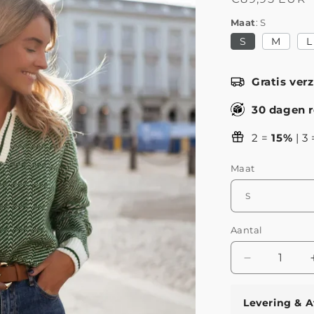
prijs
Maat
S
S
M
L
Gratis ver
30 dagen r
2 =
15%
| 3
Maat
Aantal
Aantal
verlagen
voor
Levering & A
Emilia™