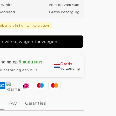
|
e winkel
Niet op voorraad
Groene
 voorraad
Gratis bezorging
V-
hals
trui
ben dit in hun winkelwagen
met
n
omgeslagen
kraag
n winkelwagen toevoegen
ending op
9 augustus
Gratis
verzending
le bezorging aan huis
g
FAQ
Garanties