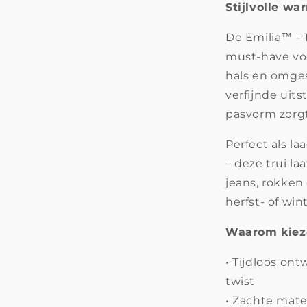
Stijlvolle wa
De Emilia™ - T
must-have voo
hals en omges
verfijnde uitst
pasvorm zorgt
Perfect als l
– deze trui l
jeans, rokken 
herfst- of win
Waarom kieze
• Tijdloos on
twist
• Zachte mate