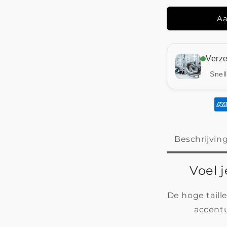
-
Laatste
Aa
Dag
80%
Voorraad!
Verz
Snel
Beschrijvin
Voel j
De hoge taill
accentu