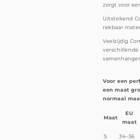
zorgt voor een
Uitstekend C
rekbaar mater
Veelzijdig C
verschillende
samenhangen
Voor een per
een maat gro
normaal maat 
EU
Maat
maat
S
34–36