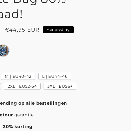
aad!
Aanbiedingsprijs
€44,95 EUR
R
Aanbieding
8
M | EU40–42
L | EU44–46
2XL | EU52-54
3XL | EU56+
zending op alle bestellingen
etour
garantie
 =
20% korting