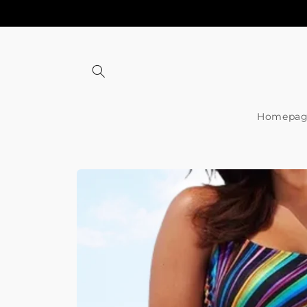
Meteen
naar de
content
Homepag
Ga direct naar
productinformatie