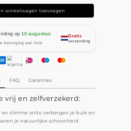
-
Laatste
n winkelwagen toevoegen
Dag
80%
Voorraad!
ending op
10 augustus
Gratis
verzending
le bezorging aan huis
g
FAQ
Garanties
e vrij en zelfverzekerd:
e en slimme snits verbergen je buik en
eren je natuurlijke schoonheid.