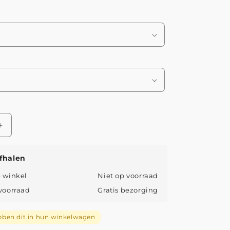
Aantal
verhogen
voor
fhalen
Franziska
|
e winkel
Niet op voorraad
Eendelig
 voorraad
Gratis bezorging
Badpak
met
Kleurrijke
ben dit in hun winkelwagen
Strepen