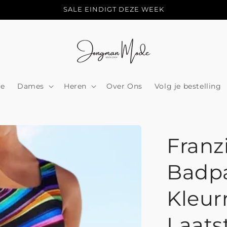
SALE EINDIGT DEZE WEEK
e
Dames
Heren
Over Ons
Volg je bestelling
Franz
Badp
Kleurr
Laats