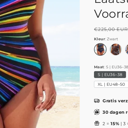
Voorr
Normale
€225,00 EU
prijs
Kleur
Zwart
Maat
S | EU36–3
S | EU36–38
XL | EU48–50
Gratis ver
30 dagen r
2 =
15%
| 3