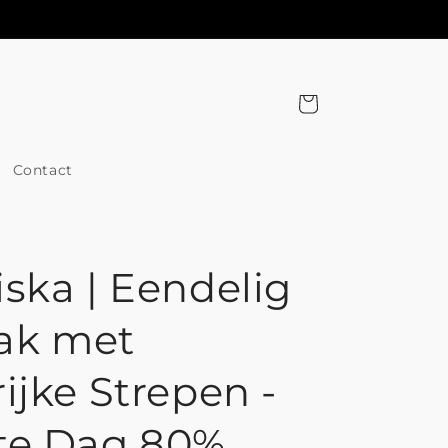
Winkelwagen
Contact
iska | Eendelig
ak met
ijke Strepen -
te Dag 80%