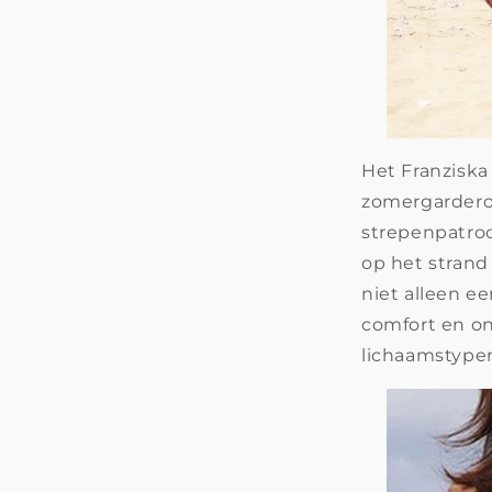
Het Franziska
zomergarderob
strepenpatroo
op het strand
niet alleen ee
comfort en on
lichaamstype