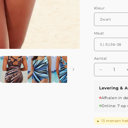
Kleur
Maat
Aantal
Aantal
verlagen
voor
Levering & A
Franziska
|
Afhalen in d
Eendelig
Online: 7 op
Badpak
met
Kleurrijke
13
mensen heb
●
Strepen