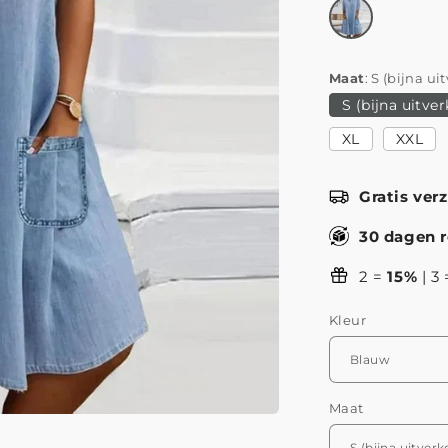
Maat
S (bijna ui
S (bijna uitve
XL
XXL
Gratis ver
30 dagen r
2 =
15%
| 3
Kleur
Maat