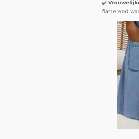
✔️
Vrouwelij
flatterend wa