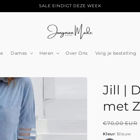
SALE EINDIGT DEZE WEEK
e
Dames
Heren
Over Ons
Volg je bestelling
Jill |
met Z
Normale
€70,00 EUR
prijs
Kleur
Blauw