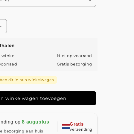
Aantal
verhogen
voor
fhalen
Jill
|
e winkel
Niet op voorraad
Denim
 voorraad
Gratis bezorging
Mini
Jurk
met
en dit in hun winkelwagen
Zijzakken
n winkelwagen toevoegen
ending op
8 augustus
Gratis
verzending
le bezorging aan huis