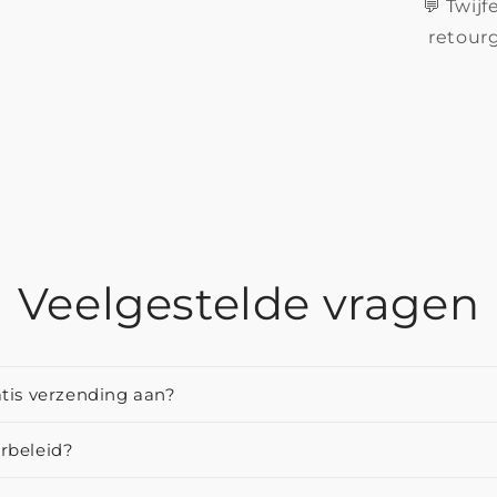
💬 Twijf
retourg
Veelgestelde vragen
atis verzending aan?
urbeleid?