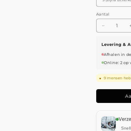
Aantal
Aantal
verlagen
voor
Levering & A
Jill
|
Afhalen in d
Denim
Online: 2 op
Mini
Jurk
met
9
mensen hebb
●
Zijzakken
Aa
Verz
Snel