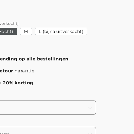
tverkocht)
rkocht)
M
L (bijna uitverkocht)
zending op alle bestellingen
etour
garantie
 =
20% korting