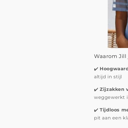
Waarom Jill 
✔️
Hoogwaard
altijd in stijl
✔️
Zijzakken
weggewerkt i
✔️
Tijdloos m
pit aan een kl