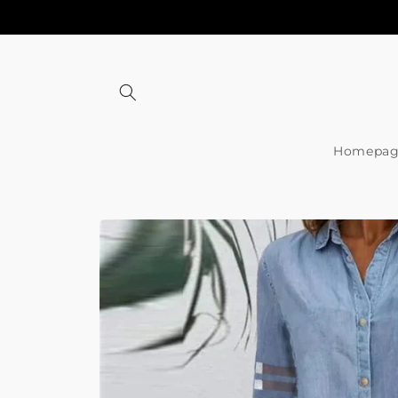
Meteen
naar de
content
Homepag
Ga direct naar
productinformatie