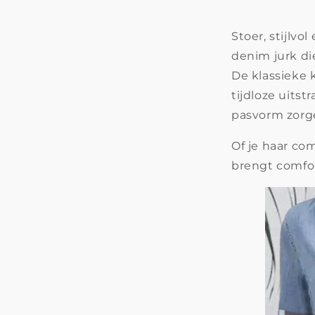
Stoer, stijlvo
denim jurk di
De klassieke 
tijdloze uitstr
pasvorm zorg
Of je haar co
brengt comfor