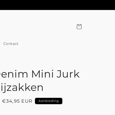
Winkelwagen
Contact
 Denim Mini Jurk
ijzakken
Aanbiedingsprijs
€34,95 EUR
Aanbieding