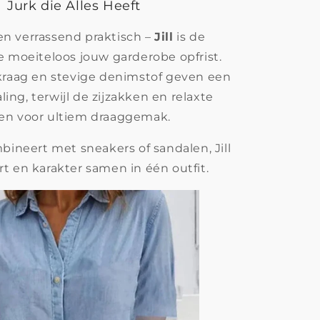
Jurk die Alles Heeft
l en verrassend praktisch –
Jill
is de
e moeiteloos jouw garderobe opfrist.
kraag en stevige denimstof geven een
aling, terwijl de zijzakken en relaxte
en voor ultiem draaggemak.
mbineert met sneakers of sandalen, Jill
t en karakter samen in één outfit.