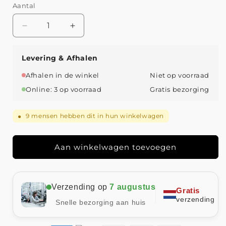
Aantal
Aantal
Aantal
verlagen
verhogen
voor
voor
Levering & Afhalen
Nature&#39;s
Nature&#39;s
Finest
Finest
Afhalen in de winkel
Niet op voorraad
|
|
Online: 3 op voorraad
Gratis bezorging
Liver
Liver
Cleanse
Cleanse
9
mensen hebben dit in hun winkelwagen
●
Aan winkelwagen toevoegen
Verzending op
7 augustus
Gratis
verzending
Snelle bezorging aan huis