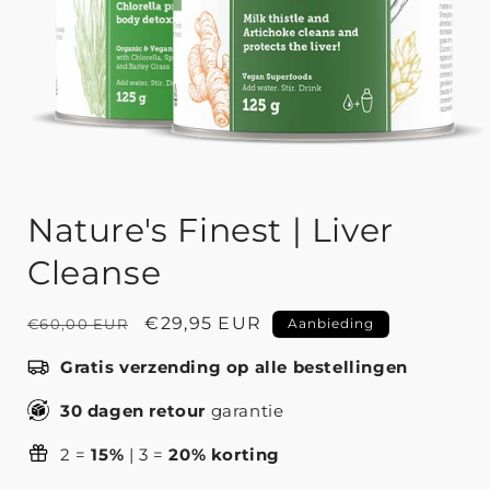
Nature's Finest | Liver
Cleanse
Normale
Aanbiedingsprijs
€29,95 EUR
€60,00 EUR
Aanbieding
prijs
Gratis verzending op alle bestellingen
30 dagen retour
garantie
2 =
15%
| 3 =
20% korting