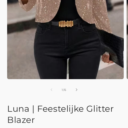
Media
1
openen
van
1
/
6
in
i
modaal
Luna | Feestelijke Glitter
Blazer