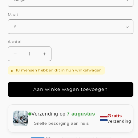
Maat
Aantal
Aantal
Aantal
verlagen
verhogen
voor
voor
18
mensen hebben dit in hun winkelwagen
●
Luna
Luna
|
|
Feestelijke
Feestelijke
Aan winkelwagen toevoegen
Glitter
Glitter
Blazer
Blazer
Verzending op
7 augustus
Gratis
verzending
Snelle bezorging aan huis