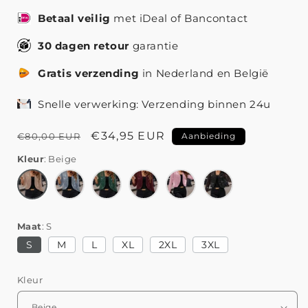
Betaal veilig
met iDeal of Bancontact
30 dagen retour
garantie
Gratis verzending
in Nederland en België
Snelle verwerking: Verzending binnen 24u
Normale
Aanbiedingsprijs
€34,95 EUR
€80,00 EUR
Aanbieding
prijs
Kleur
Beige
Maat
S
S
M
L
XL
2XL
3XL
Kleur