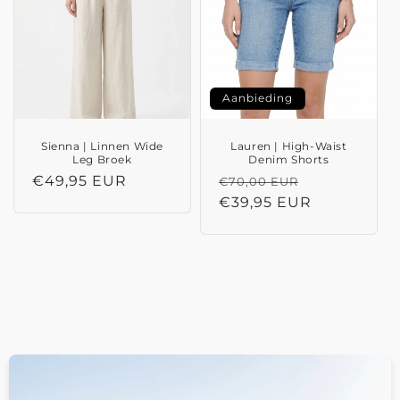
Aanbieding
Sienna | Linnen Wide
Lauren | High-Waist
Leg Broek
Denim Shorts
Normale
€49,95 EUR
Normale
Aanbiedings
€70,00 EUR
prijs
prijs
€39,95 EUR