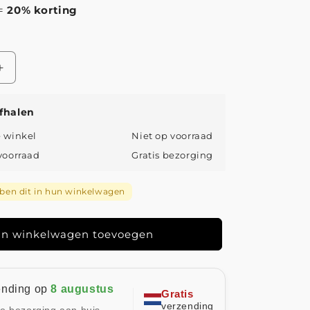
 =
20% korting
Aantal
verhogen
voor
fhalen
Lustiré™
|
e winkel
Niet op voorraad
Harnas
 voorraad
Gratis bezorging
en dit in hun winkelwagen
n winkelwagen toevoegen
ending op
8 augustus
Gratis
verzending