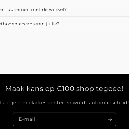
tact opnemen met de winkel?
thoden accepteren jullie?
Maak kans op €100 shop tegoed!
Laat je e-mailadres achter en wordt automatisch lid!
E‑mail