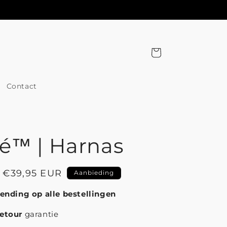
Winkelwagen
Contact
ré™ | Harnas
Aanbiedingsprijs
€39,95 EUR
Aanbieding
zending op alle bestellingen
etour
garantie