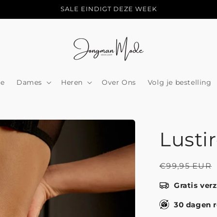
SALE EINDIGT DEZE WEEK
e
Dames
Heren
Over Ons
Volg je bestelling
Lusti
Normale
€99,95 EUR
prijs
Gratis ver
30 dagen r