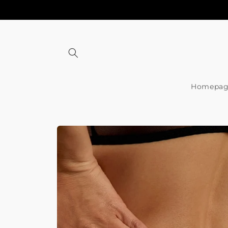
Meteen
naar de
content
Homepag
Ga direct naar
productinformatie