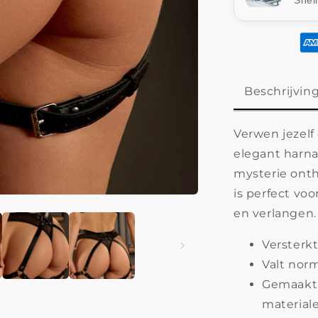
Snel
Beschrijvin
Verwen jezel
elegant harna
mysterie onth
is perfect vo
en verlangen.
Versterkt
Valt norm
Gemaakt 
materiale