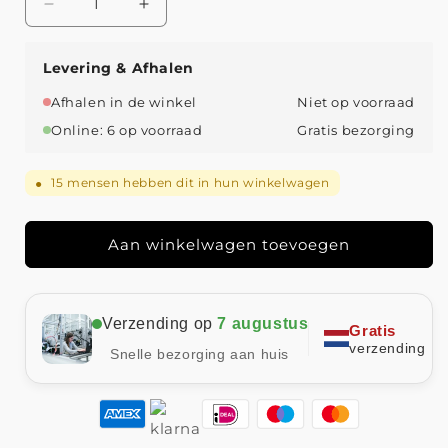
Aantal
Aantal
verlagen
verhogen
voor
voor
Levering & Afhalen
Sofia™
Sofia™
|
|
Afhalen in de winkel
Niet op voorraad
Flatterende
Flatterende
Online: 6 op voorraad
Gratis bezorging
Jurk
Jurk
15
mensen hebben dit in hun winkelwagen
●
Aan winkelwagen toevoegen
Verzending op
7 augustus
Gratis
verzending
Snelle bezorging aan huis