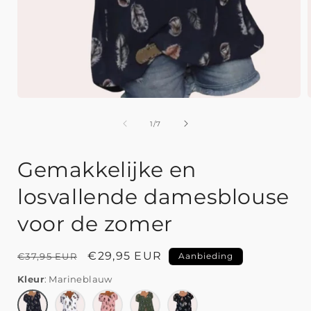
van
1
/
7
Gemakkelijke en
losvallende damesblouse
voor de zomer
Normale
Aanbiedingsprijs
€29,95 EUR
€37,95 EUR
Aanbieding
prijs
Kleur
Marineblauw