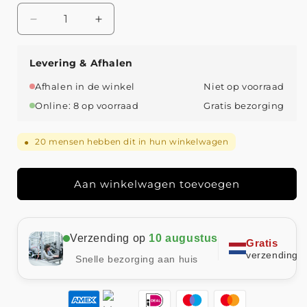
Aantal
Aantal
verlagen
verhogen
voor
voor
Levering & Afhalen
Gemakkelijke
Gemakkelijke
en
en
Afhalen in de winkel
Niet op voorraad
losvallende
losvallende
Online: 8 op voorraad
Gratis bezorging
damesblouse
damesblouse
voor
voor
de
de
20
mensen hebben dit in hun winkelwagen
●
zomer
zomer
Aan winkelwagen toevoegen
Verzending op
10 augustus
Gratis
verzending
Snelle bezorging aan huis