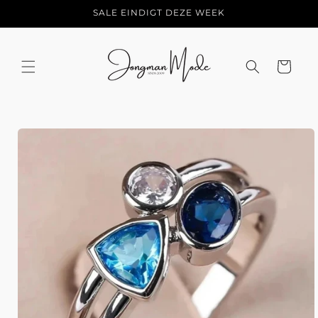
Meteen
SALE EINDIGT DEZE WEEK
naar de
content
Winkelwage
a direct naar
roductinformatie