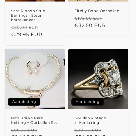
Sara Ribbon Stud
Firefly Boho Oorbellen
Earrings | Steun
Normale
Aanbieding
€175,00 EUR
borstkanker
prijs
€32,50 EUR
Normale
Aanbiedingsprijs
€60,00 EUR
prijs
€29,95 EUR
Aanbieding
Aanbieding
Natuurlijke Parel
Gouden vintage
Ketting + Oorbellen Set
zirkonia ring
Normale
Aanbiedingsprijs
Normale
Aanbiedings
€95,00 EUR
€90,00 EUR