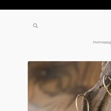
Meteen
naar de
content
Homepag
Ga direct naar
productinformatie