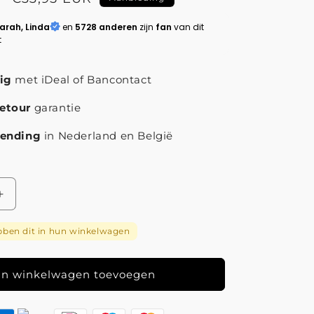
arah, Linda
en
5728 anderen
zijn
fan
van dit
t
lig
met iDeal of Bancontact
etour
garantie
rzending
in Nederland en België
Aantal
verhogen
voor
ben dit in hun winkelwagen
Vintage
Blauwe
Lotus
n winkelwagen toevoegen
Zilveren
Oorbellen