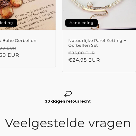
ieding
Aanbieding
ly Boho Oorbellen
Natuurlijke Parel Ketting +
Oorbellen Set
male
Aanbiedingsprijs
,00 EUR
Normale
Aanbiedingspr
€95,00 EUR
,50 EUR
prijs
€24,95 EUR
30 dagen retourrecht
Veelgestelde vragen