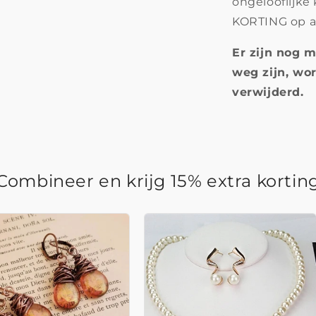
ongelooflijke
KORTING op al
Er zijn nog m
weg zijn, wor
verwijderd.
Combineer en krijg 15% extra kortin