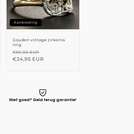
Aanbieding
Gouden vintage zirkonia
ring
ijs
Normale
Aanbiedingsprijs
€90,00 EUR
prijs
€24,95 EUR
Niet goed? Geld terug garantie!