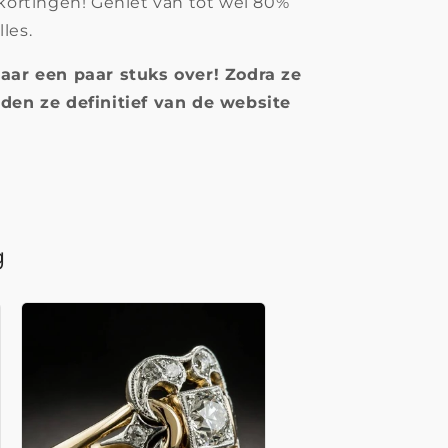
 kortingen! Geniet van tot wel 80%
les.
aar een paar stuks over! Zodra ze
den ze definitief van de website
g