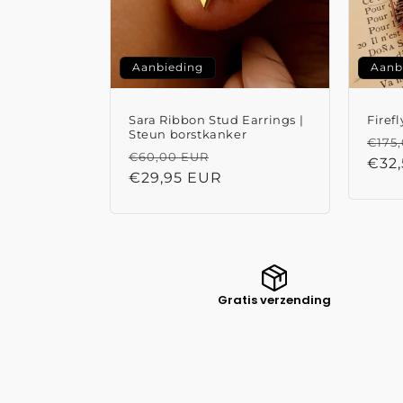
Aanbieding
Aanb
Sara Ribbon Stud Earrings |
Firef
Steun borstkanker
Nor
€175
Normale
Aanbiedingsprijs
€60,00 EUR
prijs
€32
prijs
€29,95 EUR
Gratis verzending