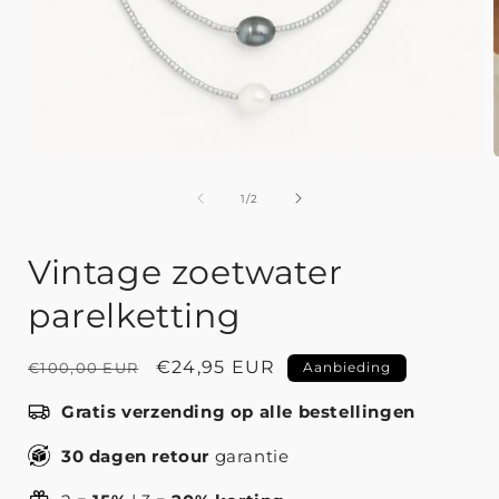
van
1
/
2
Vintage zoetwater
parelketting
Normale
Aanbiedingsprijs
€24,95 EUR
€100,00 EUR
Aanbieding
prijs
Gratis verzending op alle bestellingen
30 dagen retour
garantie