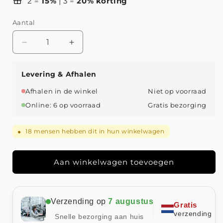
2 =
15%
| 3 =
20% korting
Aantal
Aantal
Aantal
verlagen
verhogen
voor
voor
Levering & Afhalen
Vintage
Vintage
zoetwater
zoetwater
Afhalen in de winkel
Niet op voorraad
parelketting
parelketting
Online: 6 op voorraad
Gratis bezorging
18
mensen hebben dit in hun winkelwagen
●
Aan winkelwagen toevoegen
Verzending op
7 augustus
Gratis
verzending
Snelle bezorging aan huis