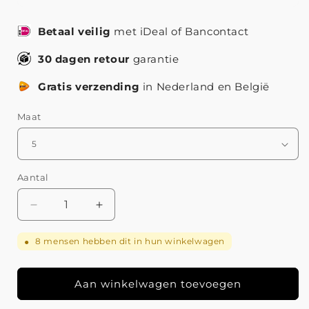
Betaal veilig
met iDeal of Bancontact
30 dagen retour
garantie
Gratis verzending
in Nederland en België
Maat
Aantal
Aantal
Aantal
verlagen
verhogen
voor
voor
8
mensen hebben dit in hun winkelwagen
●
Vintage
Vintage
groene
groene
maansteen
maansteen
Aan winkelwagen toevoegen
ring
ring