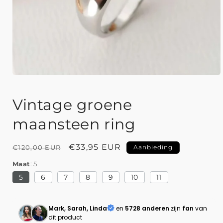
Vintage groene
maansteen ring
Normale
Aanbiedingsprijs
€33,95 EUR
€120,00 EUR
Aanbieding
prijs
Maat
5
5
6
7
8
9
10
11
Mark, Sarah, Linda
en
5728 anderen
zijn
fan
van
dit product