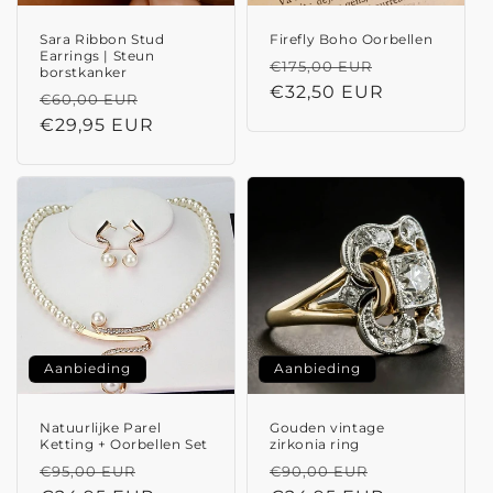
Sara Ribbon Stud
Firefly Boho Oorbellen
Earrings | Steun
Normale
Aanbieding
€175,00 EUR
borstkanker
prijs
€32,50 EUR
Normale
Aanbiedingsprijs
€60,00 EUR
prijs
€29,95 EUR
Aanbieding
Aanbieding
Natuurlijke Parel
Gouden vintage
Ketting + Oorbellen Set
zirkonia ring
Normale
Aanbiedingsprijs
Normale
Aanbiedings
€95,00 EUR
€90,00 EUR