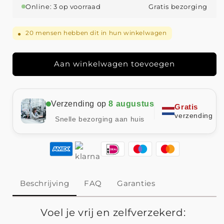
Tankiniset
Tankiniset
Online: 3 op voorraad
Gratis bezorging
met
met
Bladerenprint
Bladerenprint
en
en
20
mensen hebben dit in hun winkelwagen
●
Middelhoge
Middelhoge
Taille
Taille
I
I
Aan winkelwagen toevoegen
Laatste
Laatste
dag
dag
80%
80%
Verzending op
8 augustus
korting!
korting!
Gratis
verzending
Snelle bezorging aan huis
Beschrijving
FAQ
Garanties
Voel je vrij en zelfverzekerd: