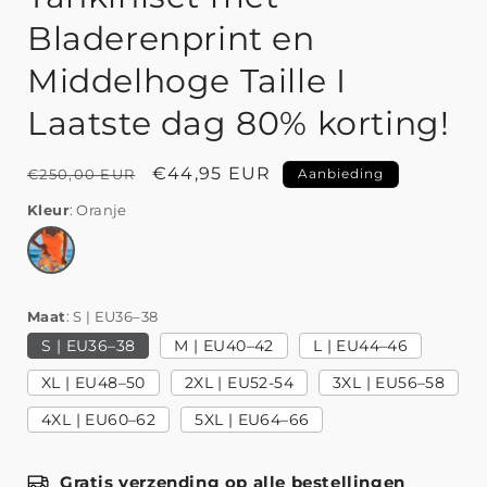
Bladerenprint en
Middelhoge Taille I
Laatste dag 80% korting!
Normale
Aanbiedingsprijs
€44,95 EUR
€250,00 EUR
Aanbieding
prijs
Kleur
Oranje
Maat
S | EU36–38
S | EU36–38
M | EU40–42
L | EU44–46
XL | EU48–50
2XL | EU52-54
3XL | EU56–58
4XL | EU60–62
5XL | EU64–66
Gratis verzending op alle bestellingen