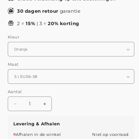
30 dagen retour
garantie
2 =
15%
| 3 =
20% korting
Kleur
Maat
Aantal
Aantal
Aantal
verlagen
verhogen
voor
voor
Levering & Afhalen
Zomerse
Zomerse
Oranje
Oranje
Afhalen in de winkel
Niet op voorraad